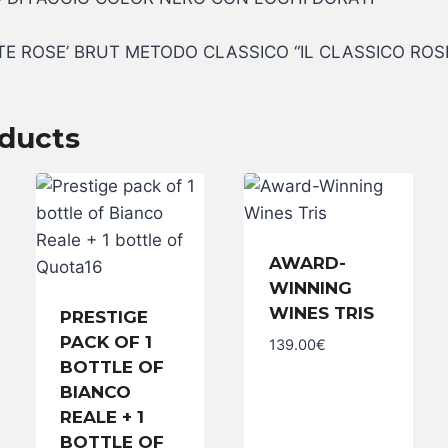
E ROSE’ BRUT METODO CLASSICO “IL CLASSICO ROSE
oducts
AWARD-
WINNING
WINES TRIS
PRESTIGE
Award-
Winning
PACK OF 1
139.00
€
Wines
BOTTLE OF
Tris
quantity
BIANCO
REALE + 1
BOTTLE OF