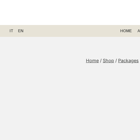
Skip
to
content
IT
EN
HOME
A
Home
/
Shop
/
Packages