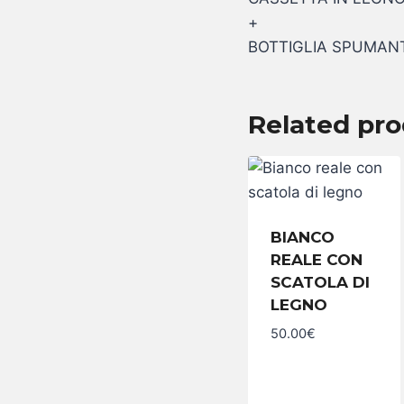
+
BOTTIGLIA SPUMANT
Related pr
BIANCO
REALE CON
SCATOLA DI
LEGNO
Bianco
reale
50.00
€
con
scatola di
legno
quantity