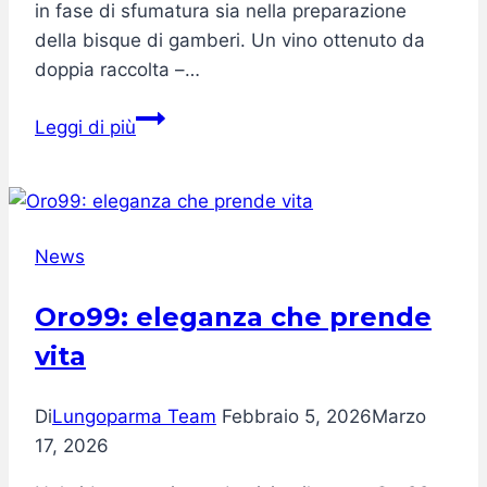
in fase di sfumatura sia nella preparazione
della bisque di gamberi. Un vino ottenuto da
doppia raccolta –…
Lungoparma
Leggi di più
protagonista
con
il
“Risotto
News
Reale”
firmato
Oro99: eleganza che prende
GialloZafferano
vita
Di
Lungoparma Team
Febbraio 5, 2026
Marzo
17, 2026