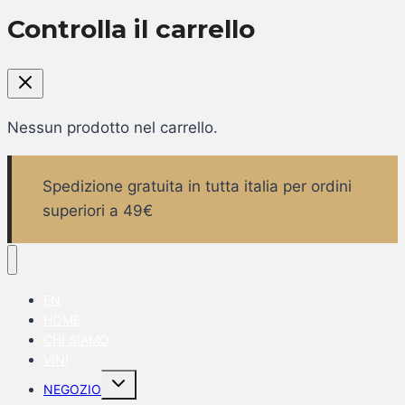
Controlla il carrello
Nessun prodotto nel carrello.
Spedizione gratuita in tutta italia per ordini
superiori a 49€
EN
HOME
CHI SIAMO
VINI
Alterna
NEGOZIO
menu