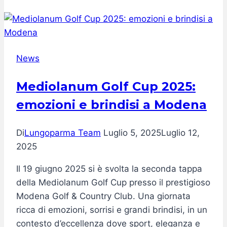
speciale
al
San
Carlo
News
Milano
Mediolanum Golf Cup 2025:
emozioni e brindisi a Modena
Di
Lungoparma Team
Luglio 5, 2025
Luglio 12,
2025
Il 19 giugno 2025 si è svolta la seconda tappa
della Mediolanum Golf Cup presso il prestigioso
Modena Golf & Country Club. Una giornata
ricca di emozioni, sorrisi e grandi brindisi, in un
contesto d’eccellenza dove sport, eleganza e