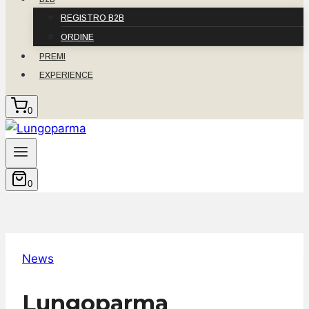
REGISTRO B2B
ORDINE
PREMI
EXPERIENCE
0
0
News
Lungoparma