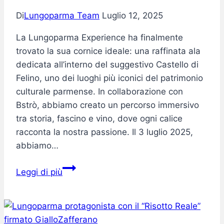
Di
Lungoparma Team
Luglio 12, 2025
La Lungoparma Experience ha finalmente
trovato la sua cornice ideale: una raffinata ala
dedicata all’interno del suggestivo Castello di
Felino, uno dei luoghi più iconici del patrimonio
culturale parmense. In collaborazione con
Bstrò, abbiamo creato un percorso immersivo
tra storia, fascino e vino, dove ogni calice
racconta la nostra passione. Il 3 luglio 2025,
abbiamo…
La
Leggi di più
Lungoparma
Experience
prende
vita