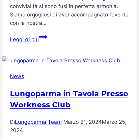
convivialità si sono fusi in perfetta armonia.
Siamo orgogliosi di aver accompagnato l’evento
con la nostra…
Mediolanum
Leggi di più
Golf
Cup
2025:
emozioni
News
e
brindisi
Lungoparma in Tavola Presso
a
Workness Club
Modena
Di
Lungoparma Team
Marzo 21, 2024
Marzo 25,
2024