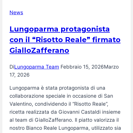
nel
News
Castello
di
Lungoparma protagonista
Felino
con il “Risotto Reale” firmato
GialloZafferano
Di
Lungoparma Team
Febbraio 15, 2026
Marzo
17, 2026
Lungoparma è stata protagonista di una
collaborazione speciale in occasione di San
Valentino, condividendo il “Risotto Reale”,
ricetta realizzata da Giovanni Castaldi insieme
al team di GialloZafferano. Il piatto valorizza il
nostro Bianco Reale Lungoparma, utilizzato sia