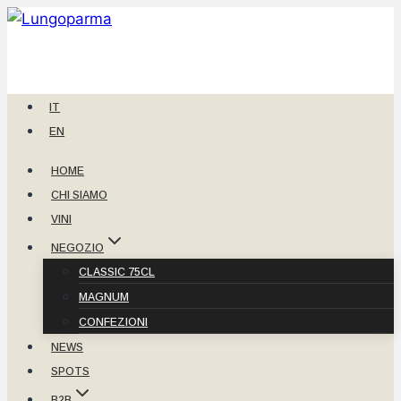
Salta
al
contenuto
IT
EN
HOME
CHI SIAMO
VINI
NEGOZIO
CLASSIC 75CL
MAGNUM
CONFEZIONI
NEWS
SPOTS
B2B