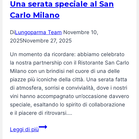
Una serata speciale al San
Carlo Milano
Di
Lungoparma Team
Novembre 10,
2025
Novembre 27, 2025
Un momento da ricordare: abbiamo celebrato
la nostra partnership con il Ristorante San Carlo
Milano con un brindisi nel cuore di una delle
piazze più iconiche della città. Una serata fatta
di atmosfera, sorrisi e convivialità, dove i nostri
vini hanno accompagnato un’occasione davvero
speciale, esaltando lo spirito di collaborazione
e il piacere di ritrovarsi….
Una
Leggi di più
serata