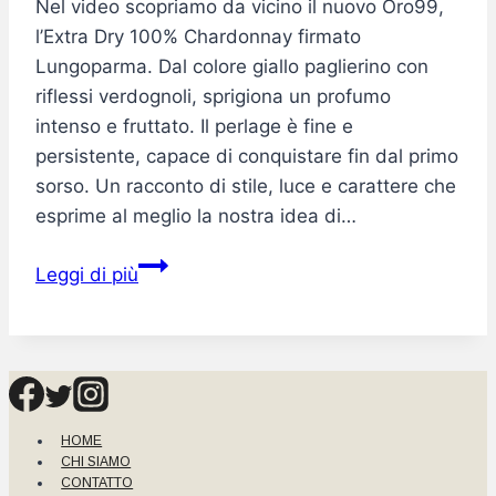
Nel video scopriamo da vicino il nuovo Oro99,
l’Extra Dry 100% Chardonnay firmato
Lungoparma. Dal colore giallo paglierino con
riflessi verdognoli, sprigiona un profumo
intenso e fruttato. Il perlage è fine e
persistente, capace di conquistare fin dal primo
sorso. Un racconto di stile, luce e carattere che
esprime al meglio la nostra idea di…
Oro99:
Leggi di più
eleganza
che
prende
vita
HOME
CHI SIAMO
CONTATTO