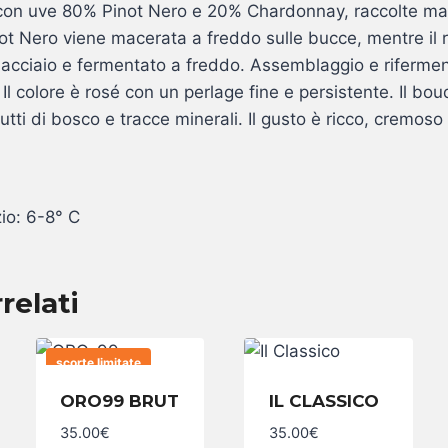
con uve 80% Pinot Nero e 20% Chardonnay, raccolte m
not Nero viene macerata a freddo sulle bucce, mentre il 
in acciaio e fermentato a freddo. Assemblaggio e rifermen
. Il colore è rosé con un perlage fine e persistente. Il bou
utti di bosco e tracce minerali. Il gusto è ricco, cremoso
io: 6-8° C
relati
scorte limitate
ORO99 BRUT
IL CLASSICO
ORO99
Il
BRUT
Classico
35.00
€
35.00
€
quantità
quantità