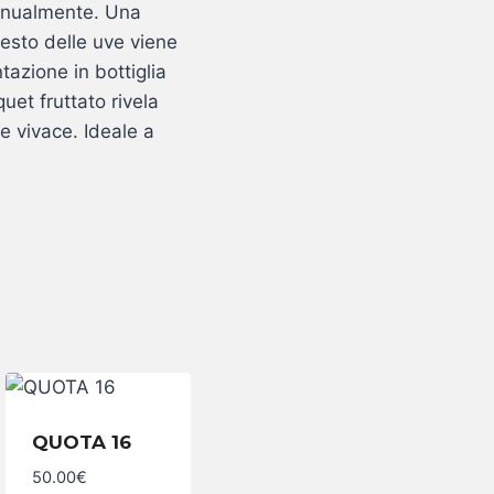
anualmente. Una
resto delle uve viene
tazione in bottiglia
quet fruttato rivela
 e vivace. Ideale a
QUOTA 16
QUOTA
16
50.00
€
quantità