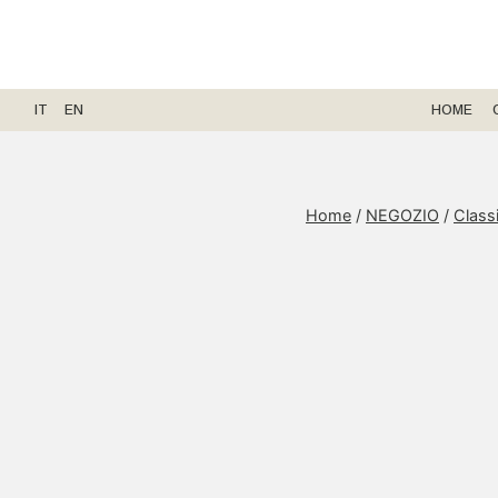
Salta
al
contenuto
IT
EN
HOME
Home
/
NEGOZIO
/
Class