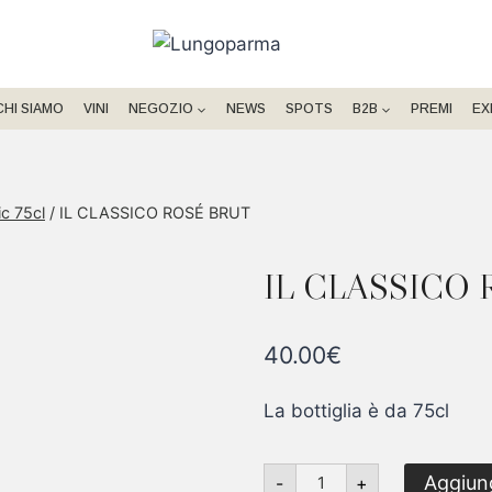
CHI SIAMO
VINI
NEGOZIO
NEWS
SPOTS
B2B
PREMI
EX
ic 75cl
/
IL CLASSICO ROSÉ BRUT
IL CLASSICO
40.00
€
La bottiglia è da 75cl
IL
Aggiung
-
+
CLASSICO