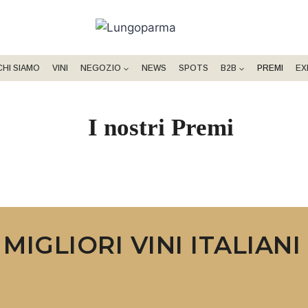
CHI SIAMO
VINI
NEGOZIO
NEWS
SPOTS
B2B
PREMI
EX
I nostri Premi
MIGLIORI VINI ITALIANI