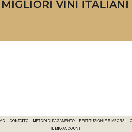
MIGLIORI VINI ITALIANI
AMO
CONTATTO
METODI DI PAGAMENTO
RESTITUZIONI E RIMBORSI
C
IL MIO ACCOUNT