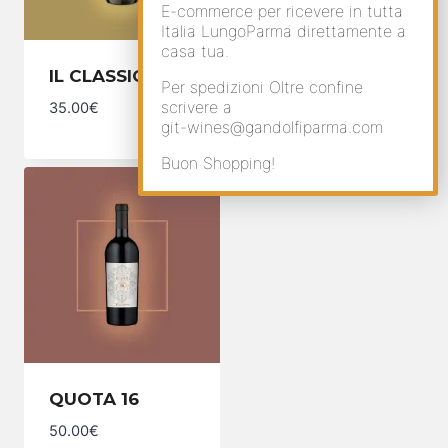
E-commerce per ricevere in tutta
Italia LungoParma direttamente a
casa tua.
IL CLASSICO
BIANCO REALE
Per spedizioni Oltre confine
scrivere a
35.00
€
45.00
€
git-wines@gandolfiparma.com
Buon Shopping!
QUOTA 16
50.00
€