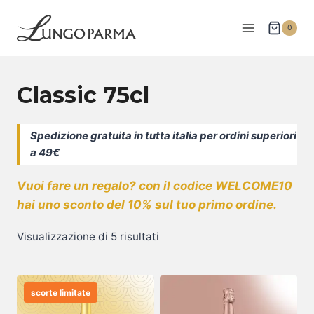
Salta
al
0
contenuto
Classic 75cl
Spedizione gratuita in tutta italia per ordini superiori
a 49€
Vuoi fare un regalo? con il codice WELCOME10
hai uno sconto del 10% sul tuo primo ordine.
Visualizzazione di 5 risultati
scorte limitate