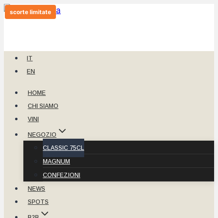
Salta
scorte limitate
al
contenuto
IT
EN
HOME
CHI SIAMO
VINI
NEGOZIO
CLASSIC 75CL
MAGNUM
CONFEZIONI
NEWS
SPOTS
B2B