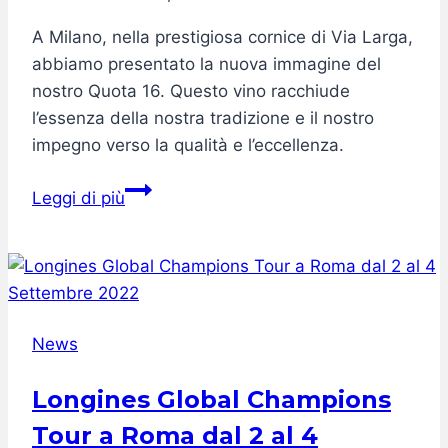
A Milano, nella prestigiosa cornice di Via Larga,
abbiamo presentato la nuova immagine del
nostro Quota 16. Questo vino racchiude
l’essenza della nostra tradizione e il nostro
impegno verso la qualità e l’eccellenza.
LUNGOPARMA
Leggi di più
PRESENTA
LA
NUOVA
IMMAGINE
DI
News
QUOTA
16
Longines Global Champions
A
Tour a Roma dal 2 al 4
MILANO