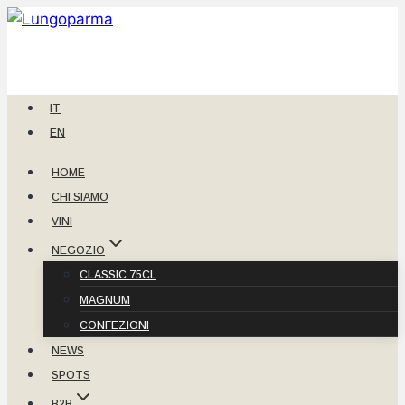
Salta
al
contenuto
IT
EN
HOME
CHI SIAMO
VINI
NEGOZIO
CLASSIC 75CL
MAGNUM
CONFEZIONI
NEWS
SPOTS
B2B