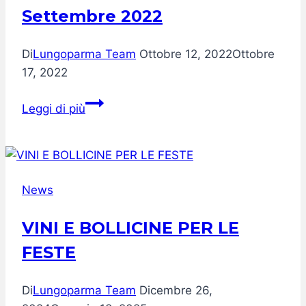
Settembre 2022
Di
Lungoparma Team
Ottobre 12, 2022
Ottobre
17, 2022
Longines
Leggi di più
Global
Champions
Tour
a
News
Roma
dal
VINI E BOLLICINE PER LE
2
FESTE
al
4
Settembre
Di
Lungoparma Team
Dicembre 26,
2022