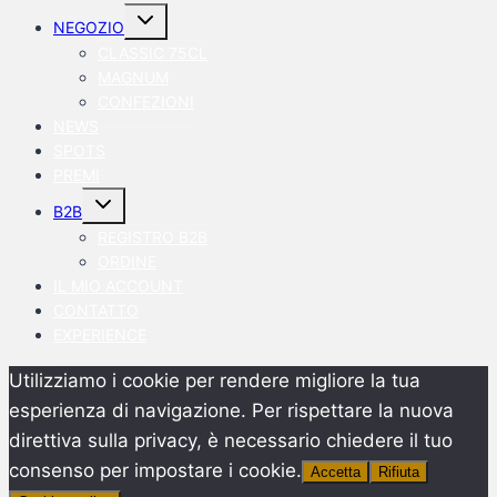
Alterna
NEGOZIO
menu
figlio
CLASSIC 75CL
MAGNUM
CONFEZIONI
NEWS
SPOTS
PREMI
Alterna
B2B
menu
figlio
REGISTRO B2B
ORDINE
IL MIO ACCOUNT
CONTATTO
EXPERIENCE
Utilizziamo i cookie per rendere migliore la tua
esperienza di navigazione. Per rispettare la nuova
direttiva sulla privacy, è necessario chiedere il tuo
consenso per impostare i cookie.
Accetta
Rifiuta