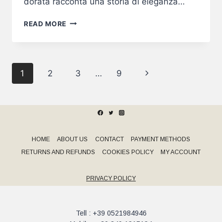
dorata racconta una storia di eleganza…
ORO99:
READ MORE
UNA
CELEBRAZIONE
DORATA
AL
Page
Next
1
2
3
…
9
CASTELLO
DI
navigation
Page
FELINO
HOME
ABOUT US
CONTACT
PAYMENT METHODS
RETURNS AND REFUNDS
COOKIES POLICY
MY ACCOUNT
PRIVACY POLICY
Tell : +39 0521984946