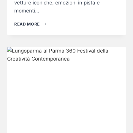
vetture iconiche, emozioni in pista e
momenti…
LUNGOPARMA
READ MORE
AL
PIÙ
GRANDE
RADUNO
PORSCHE
D’ITALIA