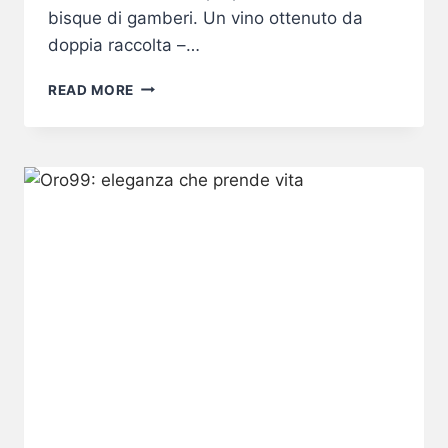
bisque di gamberi. Un vino ottenuto da
doppia raccolta –…
LUNGOPARMA
READ MORE
PROTAGONISTA
CON
IL
“RISOTTO
REALE”
FIRMATO
GIALLOZAFFERANO