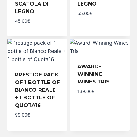
SCATOLA DI
LEGNO
LEGNO
55.00
€
Quota
45.00
€
16
Il
con
Classico
scatola
Rose'
di
con
legno
scatola di
quantity
legno
quantity
AWARD-
WINNING
PRESTIGE PACK
WINES TRIS
OF 1 BOTTLE OF
BIANCO REALE
139.00
€
Award-
+ 1 BOTTLE OF
Winning
QUOTA16
Wines
Tris
99.00
€
quantity
Prestige
pack
of
1