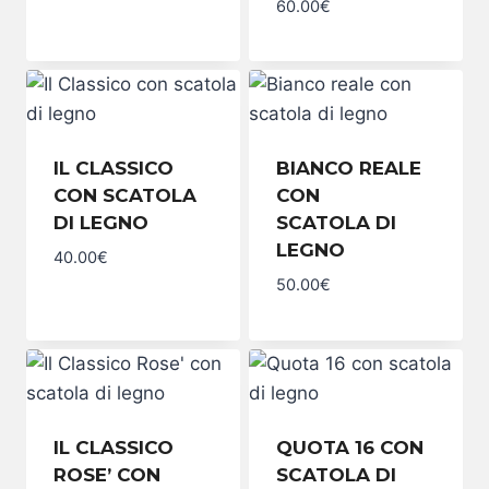
60.00
€
ORO99
MAGNUM
SIZE
quantity
IL CLASSICO
BIANCO REALE
CON SCATOLA
CON
DI LEGNO
SCATOLA DI
LEGNO
40.00
€
Il
50.00
€
Classico
Bianco
con
reale
scatola
con
di
scatola di
legno
legno
quantity
quantity
IL CLASSICO
QUOTA 16 CON
ROSE’ CON
SCATOLA DI