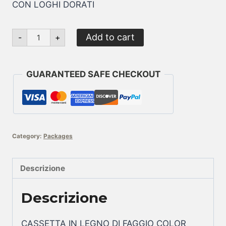
CON LOGHI DORATI
Quota
Add to cart
-
+
16
con
scatola
di
GUARANTEED SAFE CHECKOUT
legno
quantity
Category:
Packages
Descrizione
Descrizione
CASSETTA IN LEGNO DI FAGGIO COLOR