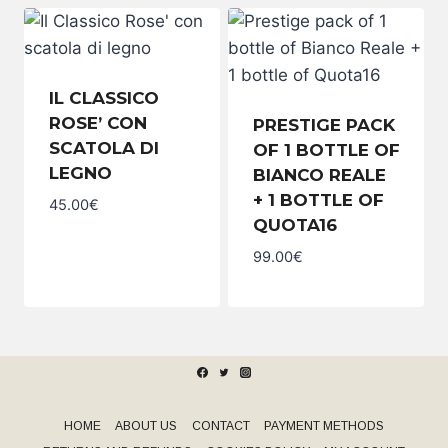
scatola
Tris
di
quantity
legno
quantity
IL CLASSICO
ROSE’ CON
PRESTIGE PACK
SCATOLA DI
OF 1 BOTTLE OF
LEGNO
BIANCO REALE
+ 1 BOTTLE OF
45.00
€
Il
QUOTA16
Classico
Rose'
99.00
€
con
Prestige
scatola di
pack
legno
of
quantity
1
bottle
of
Bianco
Reale
+
1
HOME
ABOUT US
CONTACT
PAYMENT METHODS
bottle
of