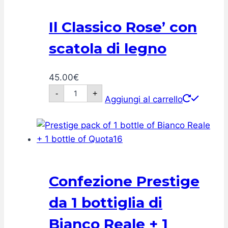
Il Classico Rose’ con
scatola di legno
45.00
€
Il
-
+
Classico
Aggiungi al carrello
Rose'
con
scatola di
legno
quantità
Confezione Prestige
da 1 bottiglia di
Bianco Reale + 1