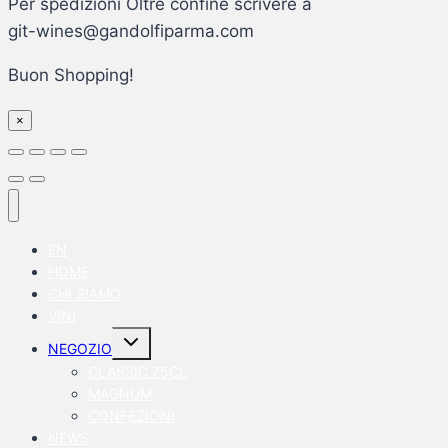
Per spedizioni Oltre confine scrivere a
git-wines@gandolfiparma.com
Buon Shopping!
×
EN
HOME
CHI SIAMO
VINI
Alterna
NEGOZIO
menu
figlio
CLASSIC 75CL
MAGNUM
CONFEZIONI
NEWS