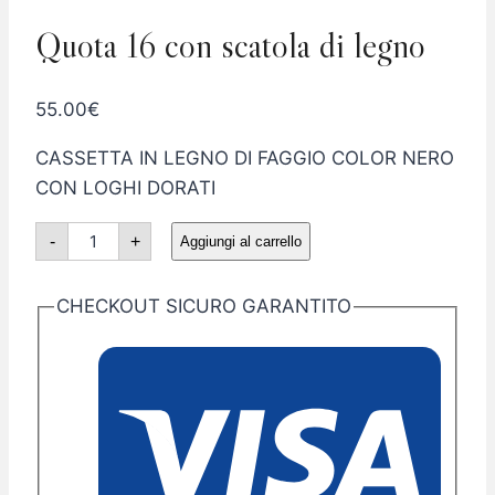
Quota 16 con scatola di legno
55.00
€
CASSETTA IN LEGNO DI FAGGIO COLOR NERO
CON LOGHI DORATI
Quota
-
+
Aggiungi al carrello
16
con
scatola
di
CHECKOUT SICURO GARANTITO
legno
quantità