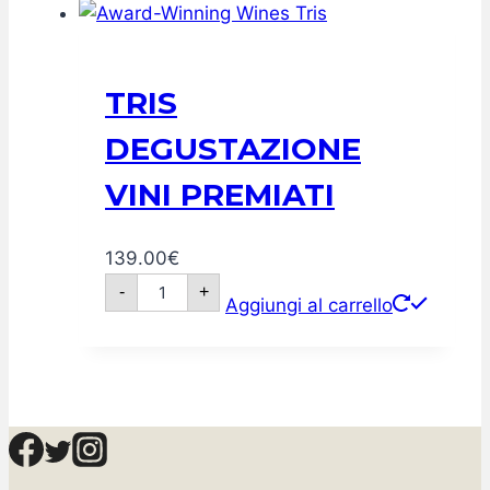
di
legno
quantità
TRIS
DEGUSTAZIONE
VINI PREMIATI
139.00
€
Award-
-
+
Winning
Aggiungi al carrello
Wines
Tris
quantità