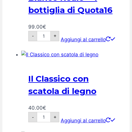
bottiglia di Quota16
99.00
€
Prestige
-
+
pack
Aggiungi al carrello
of
1
bottle
of
Bianco
Reale
+
Il Classico con
1
bottle
of
scatola di legno
Quota16
quantità
40.00
€
Il
-
+
Classico
Aggiungi al carrello
con
scatola