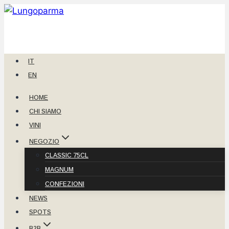
Salta
al
contenuto
IT
EN
HOME
CHI SIAMO
VINI
NEGOZIO
CLASSIC 75CL
MAGNUM
CONFEZIONI
NEWS
SPOTS
B2B