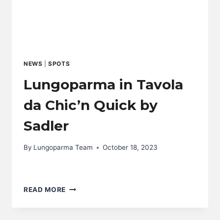
NEWS
|
SPOTS
Lungoparma in Tavola
da Chic’n Quick by
Sadler
By
Lungoparma Team
October 18, 2023
LUNGOPARMA
READ MORE
IN
TAVOLA
DA