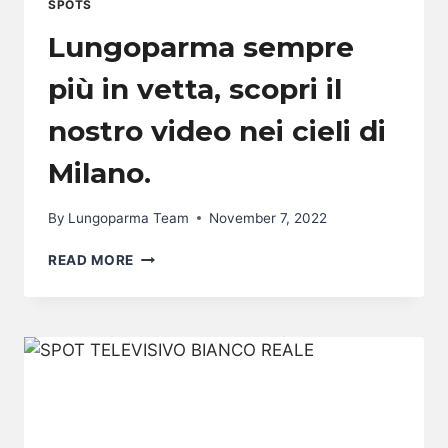
SPOTS
Lungoparma sempre
più in vetta, scopri il
nostro video nei cieli di
Milano.
By
Lungoparma Team
November 7, 2022
LUNGOPARMA
READ MORE
SEMPRE
PIÙ
IN
VETTA,
SCOPRI
IL
NOSTRO
VIDEO
NEI