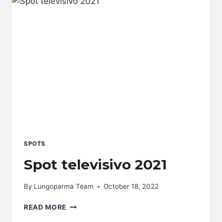
SPOTS
Spot televisivo 2021
By
Lungoparma Team
October 18, 2022
SPOT
READ MORE
TELEVISIVO