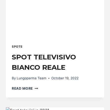
CIELI
DI
MILANO.
SPOTS
SPOT TELEVISIVO
BIANCO REALE
By
Lungoparma Team
October 19, 2022
SPOT
READ MORE
TELEVISIVO
BIANCO
REALE