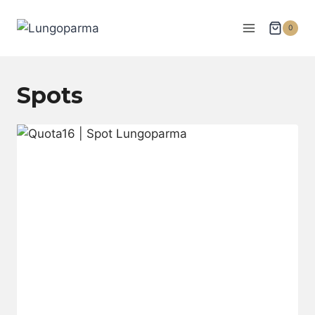
Skip
to
0
content
Spots