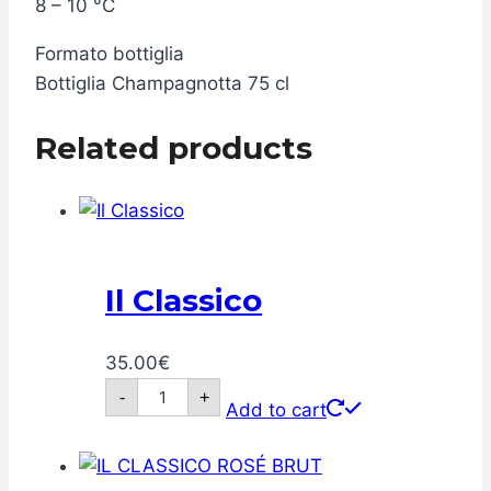
8 – 10 °C
Formato bottiglia
Bottiglia Champagnotta 75 cl
Related products
Il Classico
35.00
€
Il
-
+
Classico
Add to cart
quantity