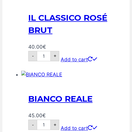
IL CLASSICO ROSÉ
BRUT
40.00
€
IL
-
+
CLASSICO
Add to cart
ROSÉ
BRUT
quantity
BIANCO REALE
45.00
€
BIANCO
-
+
REALE
Add to cart
quantity