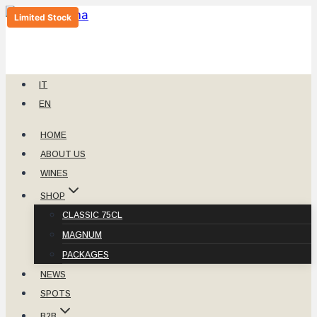
Skip
Limited Stock
to
content
IT
EN
HOME
ABOUT US
WINES
SHOP
CLASSIC 75CL
MAGNUM
PACKAGES
NEWS
SPOTS
B2B