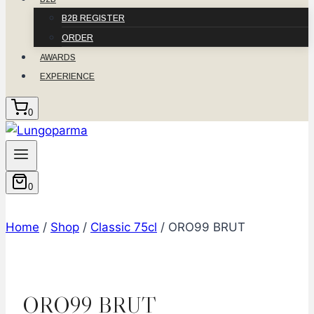
B2B REGISTER
ORDER
AWARDS
EXPERIENCE
0
0
Home
/
Shop
/
Classic 75cl
/
ORO99 BRUT
ORO99 BRUT