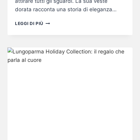
attirare tutti gli sguardi. La sua veste
dorata racconta una storia di eleganza…
ORO99:
LEGGI DI PIÙ
UNA
CELEBRAZIONE
DORATA
AL
CASTELLO
DI
FELINO