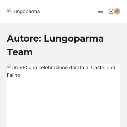
Salta
al
0
contenuto
Autore: Lungoparma
Team