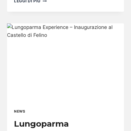
LEGGI DI PIÙ
GOLF
CUP
–
TERZA
TAPPA
A
CERVIA
NEWS
Lungoparma