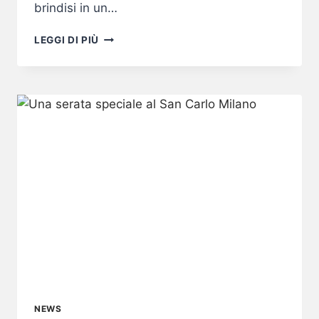
brindisi in un…
LUNGOPARMA
LEGGI DI PIÙ
HOLIDAY
COLLECTION:
IL
REGALO
CHE
PARLA
AL
CUORE
NEWS