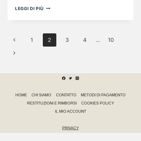
LUNGOPARMA
LEGGI DI PIÙ
EXPERIENCE
–
INAUGURAZIONE
AL
Navigazione
Pagina
1
2
3
4
…
10
CASTELLO
DI
pagina
Precedente
Pagina
FELINO
successiva
HOME
CHI SIAMO
CONTATTO
METODI DI PAGAMENTO
RESTITUZIONI E RIMBORSI
COOKIES POLICY
IL MIO ACCOUNT
PRIVACY