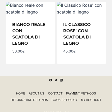
Tris
scatola
quantity
di
legno
quantity
BIANCO REALE
IL CLASSICO
CON
ROSE’ CON
SCATOLA DI
SCATOLA DI
LEGNO
LEGNO
50.00
€
45.00
€
Bianco
Il
reale
Classico
con
Rose'
scatola di
con
legno
scatola di
quantity
legno
quantity
HOME
ABOUT US
CONTACT
PAYMENT METHODS
RETURNS AND REFUNDS
COOKIES POLICY
MY ACCOUNT