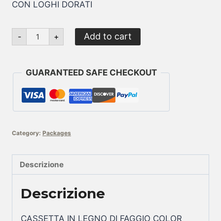
CON LOGHI DORATI
Il
Add to cart
-
+
Classico
con
scatola
di
GUARANTEED SAFE CHECKOUT
legno
quantity
Category:
Packages
Descrizione
Descrizione
CASSETTA IN LEGNO DI FAGGIO COLOR