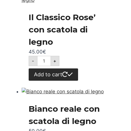
1
bottle
of
Il Classico Rose’
Quota16
quantity
con scatola di
legno
45.00
€
Il
-
+
Classico
Rose'
con
Add to cart
scatola di
legno
quantity
Bianco reale con
scatola di legno